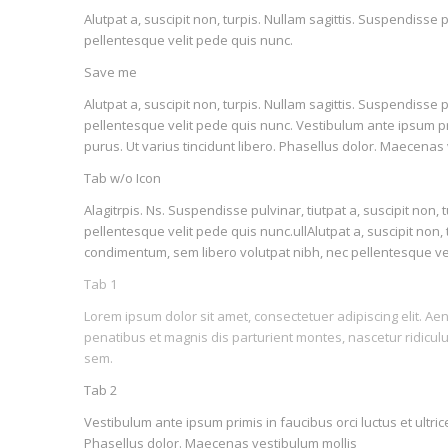
Alutpat a, suscipit non, turpis. Nullam sagittis. Suspendiss
pellentesque velit pede quis nunc.
Save me
Alutpat a, suscipit non, turpis. Nullam sagittis. Suspendiss
pellentesque velit pede quis nunc. Vestibulum ante ipsum prim
purus. Ut varius tincidunt libero. Phasellus dolor. Maecenas
Tab w/o Icon
Alagitrpis. Ns. Suspendisse pulvinar, tiutpat a, suscipit no
pellentesque velit pede quis nunc.ullAlutpat a, suscipit non,
condimentum, sem libero volutpat nibh, nec pellentesque ve
Tab 1
Lorem ipsum dolor sit amet, consectetuer adipiscing elit. 
penatibus et magnis dis parturient montes, nascetur ridiculu
sem.
Tab 2
Vestibulum ante ipsum primis in faucibus orci luctus et ultric
Phasellus dolor. Maecenas vestibulum mollis