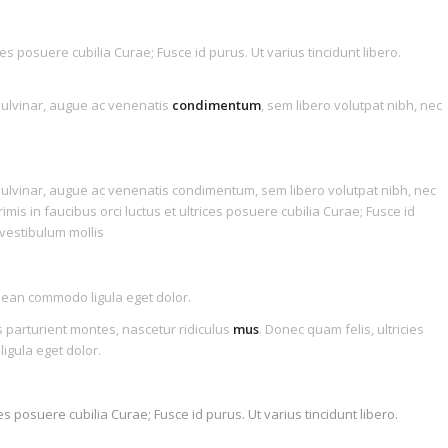
ices posuere cubilia Curae; Fusce id purus. Ut varius tincidunt libero.
 pulvinar, augue ac venenatis
condimentum
, sem libero volutpat nibh, nec
e pulvinar, augue ac venenatis condimentum, sem libero volutpat nibh, nec
is in faucibus orci luctus et ultrices posuere cubilia Curae; Fusce id
 vestibulum mollis
enean commodo ligula eget dolor.
 parturient montes, nascetur ridiculus
mus
. Donec quam felis, ultricies
igula eget dolor.
es posuere cubilia Curae; Fusce id purus. Ut varius tincidunt libero.