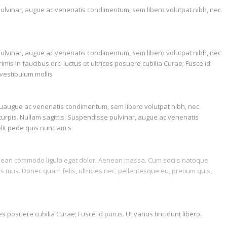
e pulvinar, augue ac venenatis condimentum, sem libero volutpat nibh, nec
e pulvinar, augue ac venenatis condimentum, sem libero volutpat nibh, nec
is in faucibus orci luctus et ultrices posuere cubilia Curae; Fusce id
 vestibulum mollis
n, tuaugue ac venenatis condimentum, sem libero volutpat nibh, nec
 turpis. Nullam sagittis. Suspendisse pulvinar, augue ac venenatis
lit pede quis nunc.am s
Aenean commodo ligula eget dolor. Aenean massa. Cum sociis natoque
s mus. Donec quam felis, ultricies nec, pellentesque eu, pretium quis,
es posuere cubilia Curae; Fusce id purus. Ut varius tincidunt libero.