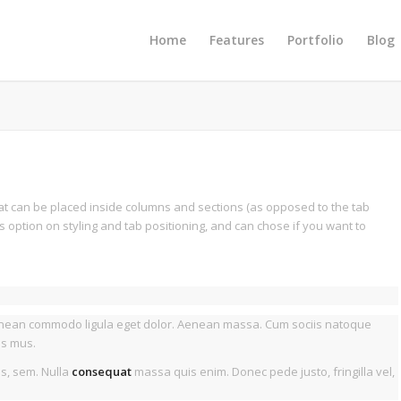
Home
Features
Portfolio
Blog
hat can be placed inside columns and sections (as opposed to the tab
s option on styling and tab positioning, and can chose if you want to
Aenean commodo ligula eget dolor. Aenean massa. Cum sociis natoque
us mus.
is, sem. Nulla
consequat
massa quis enim. Donec pede justo, fringilla vel,