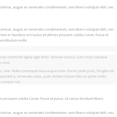
e pulvinar, augue ac venenatis condimentum, sem libero volutpat nibh, nec
e pulvinar, augue ac venenatis condimentum, sem libero volutpat nibh, nec
is in faucibus orci luctus et ultrices posuere cubilia Curae; Fusce id
 vestibulum mollis
Aenean commodo ligula eget dolor. Aenean massa. Cum sociis natoque
us mus.
is, sem. Nulla consequat massa quis enim. Donec pede justo, fringilla vel,
imperdiet a, venenatis vitae, justo. Nullam dictum felis eu pede mollis
m semper nisi.
es posuere cubilia Curae; Fusce id purus. Ut varius tincidunt libero.
e pulvinar, augue ac venenatis condimentum, sem libero volutpat nibh, nec