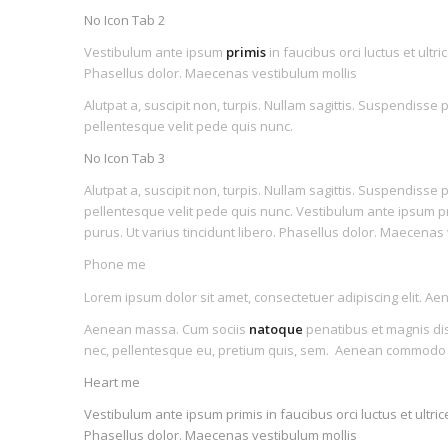
No Icon Tab 2
Vestibulum ante ipsum
primis
in faucibus orci luctus et ultr
Phasellus dolor. Maecenas vestibulum mollis
Alutpat a, suscipit non, turpis. Nullam sagittis. Suspendisse
pellentesque velit pede quis nunc.
No Icon Tab 3
Alutpat a, suscipit non, turpis. Nullam sagittis. Suspendiss
pellentesque velit pede quis nunc. Vestibulum ante ipsum prim
purus. Ut varius tincidunt libero. Phasellus dolor. Maecenas
Phone me
Lorem ipsum dolor sit amet, consectetuer adipiscing elit. A
Aenean massa. Cum sociis
natoque
penatibus et magnis dis
nec, pellentesque eu, pretium quis, sem. Aenean commodo l
Heart me
Vestibulum ante ipsum primis in faucibus orci luctus et ultric
Phasellus dolor. Maecenas vestibulum mollis