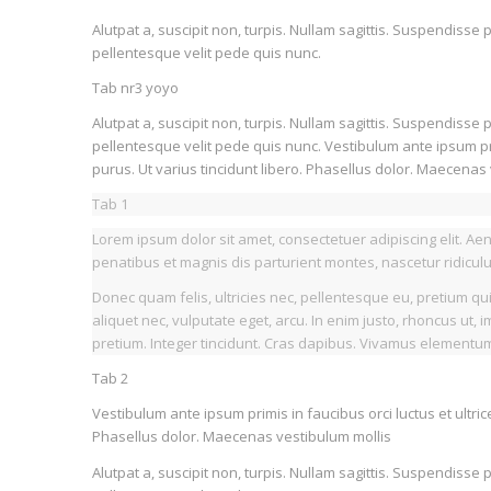
Alutpat a, suscipit non, turpis. Nullam sagittis. Suspendiss
pellentesque velit pede quis nunc.
Tab nr3 yoyo
Alutpat a, suscipit non, turpis. Nullam sagittis. Suspendiss
pellentesque velit pede quis nunc. Vestibulum ante ipsum prim
purus. Ut varius tincidunt libero. Phasellus dolor. Maecenas
Tab 1
Lorem ipsum dolor sit amet, consectetuer adipiscing elit. 
penatibus et magnis dis parturient montes, nascetur ridicul
Donec quam felis, ultricies nec, pellentesque eu, pretium qu
aliquet nec, vulputate eget, arcu. In enim justo, rhoncus ut, 
pretium. Integer tincidunt. Cras dapibus. Vivamus elementu
Tab 2
Vestibulum ante ipsum primis in faucibus orci luctus et ultric
Phasellus dolor. Maecenas vestibulum mollis
Alutpat a, suscipit non, turpis. Nullam sagittis. Suspendiss