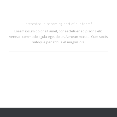
Interested in becoming part of our team?
Lorem ipsum dolor sit amet, consectetuer adipiscing elit.
Aenean commodo ligula eget dolor. Aenean massa. Cum sociis
natoque penatibus et magnis dis.
Apply Now