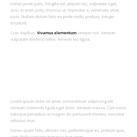
Donec pede justo, fringilla vel, aliquet nec, vulputate eget,
arcu. In enim justo, rhoncus ut, imperdiet a, venenatis vitae,
justo. Nullam dictum felis eu pede mollis pretium. Integer
tincidunt.
Cras dapibus.
Vivamus elementum
semper nisi. Aenean
vulputate eleifend tellus. Aenean leo ligula.
Lorem ipsum dolor sit amet, consectetuer adipiscing elit.
Aenean commodo ligula eget dolor. Aenean massa. Cum sociis
natoque penatibus et magnis dis parturient montes, nascetur
ridiculus mus.
Donec quam felis, ultricies nec, pellentesque eu, pretium quis,
sem. Nulla consequat massa quis enim.