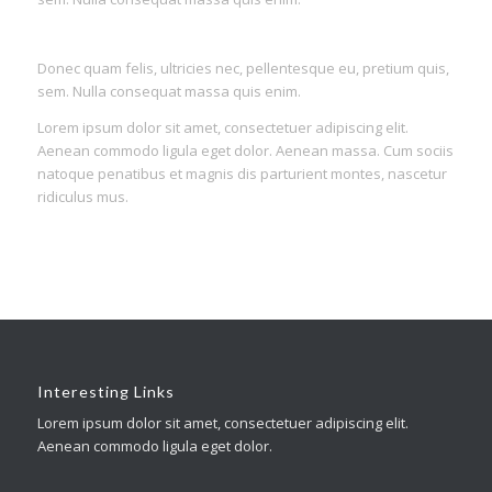
Donec quam felis, ultricies nec, pellentesque eu, pretium quis,
sem. Nulla consequat massa quis enim.
Lorem ipsum dolor sit amet, consectetuer adipiscing elit.
Aenean commodo ligula eget dolor. Aenean massa. Cum sociis
natoque penatibus et magnis dis parturient montes, nascetur
ridiculus mus.
Interesting Links
Lorem ipsum dolor sit amet, consectetuer adipiscing elit.
Aenean commodo ligula eget dolor.