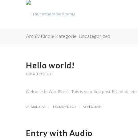
Archiv für die Kategorie: Uncategorized
Hello world!
UNCATEGORIZED
Welcome to WordPress. This is your first post. Edit or delete it
/
/
28. MAI 2026
1 KOMMENTAR
VON
ADMIN
Entry with Audio