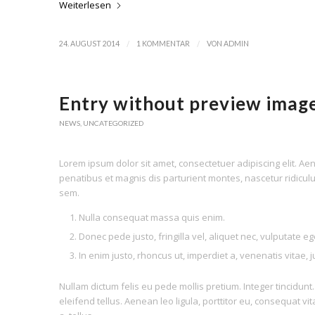
Weiterlesen
/
/
24. AUGUST 2014
1 KOMMENTAR
VON
ADMIN
Entry without preview imag
NEWS
,
UNCATEGORIZED
Lorem ipsum dolor sit amet, consectetuer adipiscing elit. 
penatibus et magnis dis parturient montes, nascetur ridiculu
sem.
Nulla consequat massa quis enim.
Donec pede justo, fringilla vel, aliquet nec, vulputate ege
In enim justo, rhoncus ut, imperdiet a, venenatis vitae, j
Nullam dictum felis eu pede mollis pretium. Integer tincid
eleifend tellus. Aenean leo ligula, porttitor eu, consequat vi