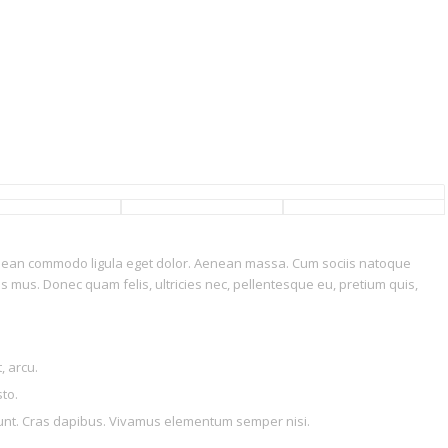
Aenean commodo ligula eget dolor. Aenean massa. Cum sociis natoque
s mus. Donec quam felis, ultricies nec, pellentesque eu, pretium quis,
, arcu.
sto.
idunt. Cras dapibus. Vivamus elementum semper nisi.