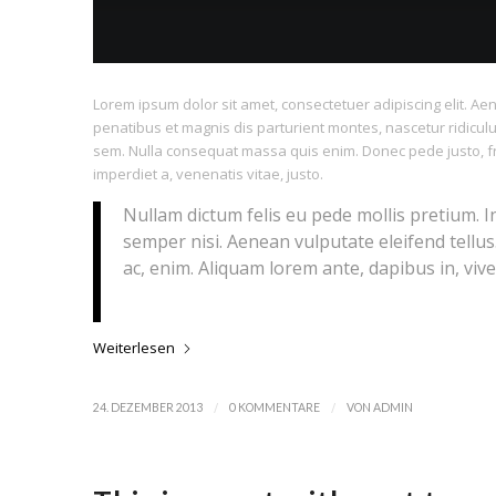
Lorem ipsum dolor sit amet, consectetuer adipiscing elit. 
penatibus et magnis dis parturient montes, nascetur ridiculu
sem. Nulla consequat massa quis enim. Donec pede justo, fring
imperdiet a, venenatis vitae, justo.
Nullam dictum felis eu pede mollis pretium. 
semper nisi. Aenean vulputate eleifend tellus.
ac, enim. Aliquam lorem ante, dapibus in, viver
Weiterlesen
/
/
24. DEZEMBER 2013
0 KOMMENTARE
VON
ADMIN