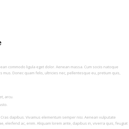
e
Aenean commodo ligula eget dolor. Aenean massa. Cum sociis natoque
s mus. Donec quam felis, ultricies nec, pellentesque eu, pretium quis,
t, arcu.
usto.
unt. Cras dapibus. Vivamus elementum semper nisi. Aenean vulputate
tae, eleifend ac, enim. Aliquam lorem ante, dapibus in, viverra quis, feugiat