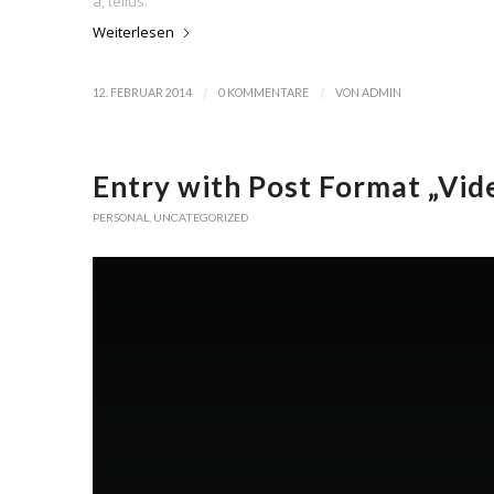
a, tellus.
Weiterlesen
/
/
12. FEBRUAR 2014
0 KOMMENTARE
VON
ADMIN
Entry with Post Format „Vid
PERSONAL
,
UNCATEGORIZED