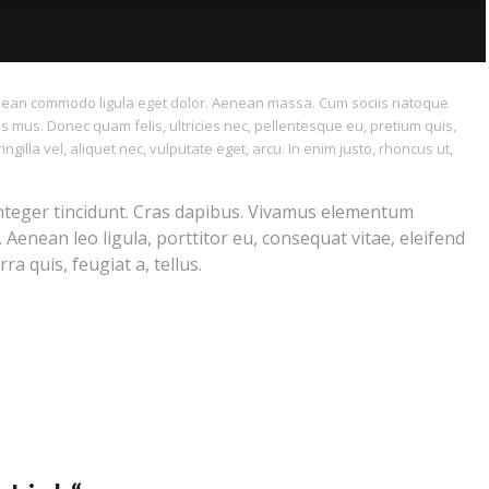
Aenean commodo ligula eget dolor. Aenean massa. Cum sociis natoque
s mus. Donec quam felis, ultricies nec, pellentesque eu, pretium quis,
illa vel, aliquet nec, vulputate eget, arcu. In enim justo, rhoncus ut,
Integer tincidunt. Cras dapibus. Vivamus elementum
 Aenean leo ligula, porttitor eu, consequat vitae, eleifend
ra quis, feugiat a, tellus.