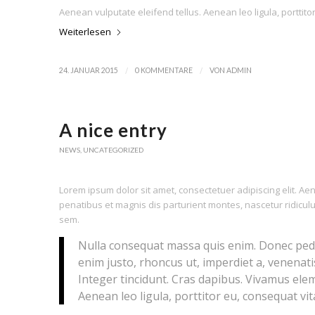
Aenean vulputate eleifend tellus. Aenean leo ligula, porttito
Weiterlesen
/
/
24. JANUAR 2015
0 KOMMENTARE
VON
ADMIN
A nice entry
NEWS
,
UNCATEGORIZED
Lorem ipsum dolor sit amet, consectetuer adipiscing elit. 
penatibus et magnis dis parturient montes, nascetur ridiculu
sem.
Nulla consequat massa quis enim. Donec pede ju
enim justo, rhoncus ut, imperdiet a, venenatis
Integer tincidunt. Cras dapibus. Vivamus ele
Aenean leo ligula, porttitor eu, consequat vita