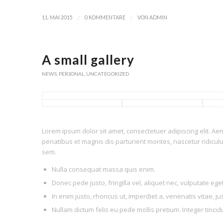
/
/
11. MAI 2015
0 KOMMENTARE
VON
ADMIN
A small gallery
NEWS
,
PERSONAL
,
UNCATEGORIZED
Lorem ipsum dolor sit amet, consectetuer adipiscing elit. 
penatibus et magnis dis parturient montes, nascetur ridiculu
sem.
Nulla consequat massa quis enim.
Donec pede justo, fringilla vel, aliquet nec, vulputate eget
In enim justo, rhoncus ut, imperdiet a, venenatis vitae, ju
Nullam dictum felis eu pede mollis pretium. Integer tinc