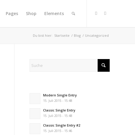
Pages
Shop
Elements
Du bist hier:
Startseite
/
Blog
/
Uncategorized
Modern Single Entry
15. Juli 2015 - 15:48
Classic Single Entry
15. Juli 2015 - 15:48
Classic Single Entry #2
15. Juli 2015 - 15:46