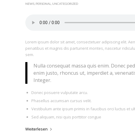
NEWS
,
PERSONAL
,
UNCATEGORIZED
Lorem ipsum dolor sit amet, consectetuer adipiscing elit. 
penatibus et magnis dis parturient montes, nascetur ridiculu
sem.
Nulla consequat massa quis enim. Donec pede ju
enim justo, rhoncus ut, imperdiet a, venenatis
Integer.
Donec posuere vulputate arcu.
Phasellus accumsan cursus velit.
Vestibulum ante ipsum primis in faucibus orci luctus et ul
Sed aliquam, nisi quis porttitor congue
Weiterlesen