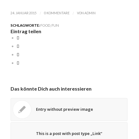
/
/
24. JANUAR 2015
0 KOMMENTARE
VON
ADMIN
SCHLAGWORTE:
FOOD
,
FUN
Eintrag teilen
Das könnte Dich auch interessieren
Entry without preview image
This is a post with post type „Link“