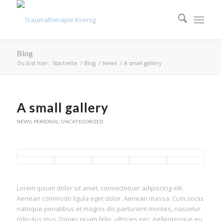
Blog
Du bist hier:
Startseite
/
Blog
/
News
/
A small gallery
A small gallery
NEWS
,
PERSONAL
,
UNCATEGORIZED
Lorem ipsum dolor sit amet, consectetuer adipiscing elit.
Aenean commodo ligula eget dolor. Aenean massa. Cum sociis
natoque penatibus et magnis dis parturient montes, nascetur
ridiculus mus. Donec quam felis, ultricies nec, pellentesque eu,