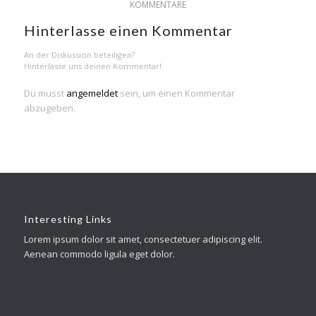
KOMMENTARE
Hinterlasse einen Kommentar
An der Diskussion beteiligen?
Hinterlasse uns deinen Kommentar!
Du musst
angemeldet
sein, um einen Kommentar
abzugeben.
Interesting Links
Lorem ipsum dolor sit amet, consectetuer adipiscing elit.
Aenean commodo ligula eget dolor.