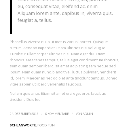
eu, consequat vitae, eleifend ac, enim.
Aliquam lorem ante, dapibus in, viverra quis,
feugiat a, tellus.
Phasellus viverra nulla ut metus varius laoreet. Quisque
rutrum. Aenean imperdiet. Etiam ultricies nisi vel augue.
Curabitur ullamcorper ultricies nisi. Nam eget dui. Etiam
rhoncus. Maecenas tempus, tellus eget condimentum rhoncus,
sem quam semper libero, sit amet adipiscing sem neque sed
ipsum. Nam quam nunc, blandit vel, luctus pulvinar, hendrerit
id, lorem. Maecenas nec odio et ante tincidunt tempus. Donec
vitae sapien ut libero venenatis faucibus.
Nullam quis ante. Etiam sit amet orci eget eros faucibus
tincidunt. Duis leo.
/
/
24. DEZEMBER 2013
0 KOMMENTARE
VON
ADMIN
SCHLAGWORTE:
FOOD
,
FUN