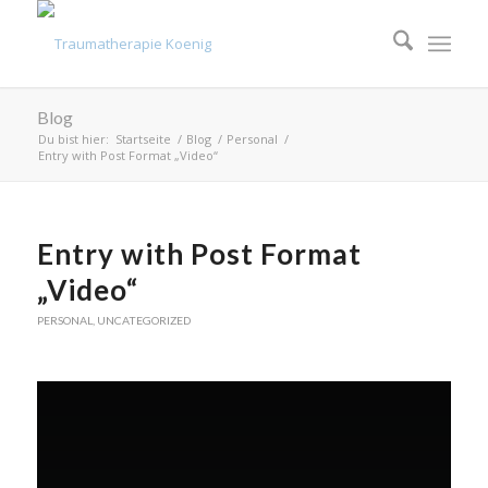
Blog
Du bist hier:
Startseite
/
Blog
/
Personal
/
Entry with Post Format „Video“
Entry with Post Format
„Video“
PERSONAL
,
UNCATEGORIZED