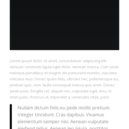
Lorem ipsum dolor sit amet, consectetuer adipiscing elit.
Aenean commodo ligula eget dolor. Aenean massa. Cum sociis
natoque penatibus et magnis dis parturient montes, nascetur
ridiculus mus. Donec quam felis, ultricies nec, pellentesque eu,
pretium quis, sem. Nulla consequat massa quis enim. Donec
pede justo, fringilla vel, aliquet nec, vulputate eget, arcu. In
enim justo, rhoncus ut, imperdiet a, venenatis vitae, justo.
Nullam dictum felis eu pede mollis pretium.
Integer tincidunt. Cras dapibus. Vivamus
elementum semper nisi. Aenean vulputate
eleifend tellus. Aenean leo ligula, porttitor