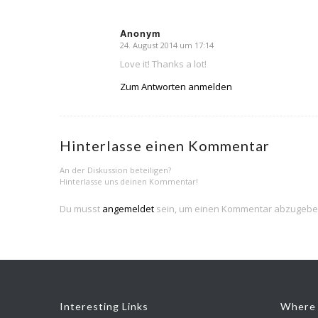
Anonym
24. August 2014 um 17:14
sagte:
Love it! Thanks a lot!
Zum Antworten anmelden
Hinterlasse einen Kommentar
An der Diskussion beteiligen?
Hinterlasse uns deinen Kommentar!
Du musst
angemeldet
sein, um einen Kommentar abzugebe
Interesting Links
Where 