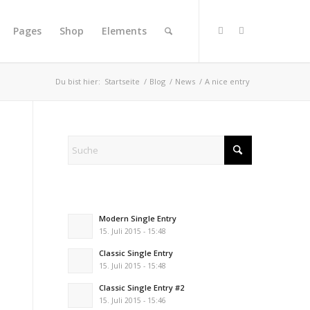
Pages
Shop
Elements
Du bist hier:
Startseite
/
Blog
/
News
/
A nice entry
Modern Single Entry
15. Juli 2015 - 15:48
Classic Single Entry
15. Juli 2015 - 15:48
Classic Single Entry #2
15. Juli 2015 - 15:46