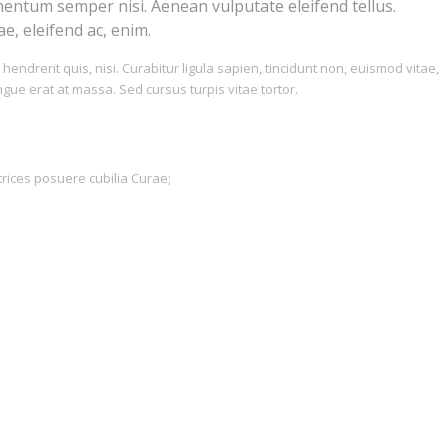
mentum semper nisi. Aenean vulputate eleifend tellus.
e, eleifend ac, enim.
endrerit quis, nisi. Curabitur ligula sapien, tincidunt non, euismod vitae,
e erat at massa. Sed cursus turpis vitae tortor.
trices posuere cubilia Curae;