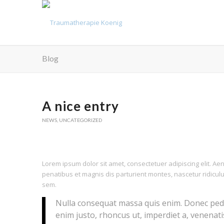
Blog
A nice entry
NEWS
,
UNCATEGORIZED
Lorem ipsum dolor sit amet, consectetuer adipiscing elit. 
penatibus et magnis dis parturient montes, nascetur ridiculu
sem.
Nulla consequat massa quis enim. Donec pede ju
enim justo, rhoncus ut, imperdiet a, venenatis