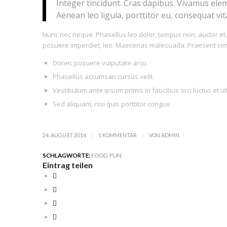
Integer tincidunt. Cras dapibus. Vivamus ele
Aenean leo ligula, porttitor eu, consequat vita
Nunc nec neque. Phasellus leo dolor, tempus non, auctor et, h
posuere imperdiet, leo. Maecenas malesuada. Praesent congu
Donec posuere vulputate arcu.
Phasellus accumsan cursus velit.
Vestibulum ante ipsum primis in faucibus orci luctus et ul
Sed aliquam, nisi quis porttitor congue
/
/
24. AUGUST 2014
1 KOMMENTAR
VON
ADMIN
SCHLAGWORTE:
FOOD
,
FUN
Eintrag teilen